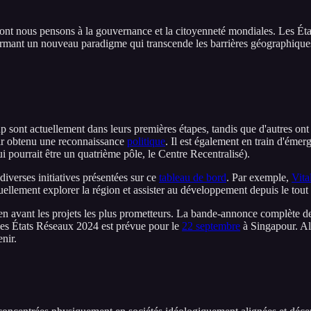
dont nous pensons à la gouvernance et la citoyenneté mondiales. Les Ét
rmant un nouveau paradigme qui transcende les barrières géographiques e
p sont actuellement dans leurs premières étapes, tandis que d'autres ont
oir obtenu une reconnaissance
politique
. Il est également en train d'éme
ui pourrait être un quatrième pôle, le Centre Recentralisé).
verses initiatives présentées sur ce
tableau de bord
. Par exemple,
Vita
uellement explorer la région et assister au développement depuis le tout
n avant les projets les plus prometteurs. La bande-annonce complète de
 les États Réseaux 2024 est prévue pour le
22 septembre
à Singapour. Alo
nir.