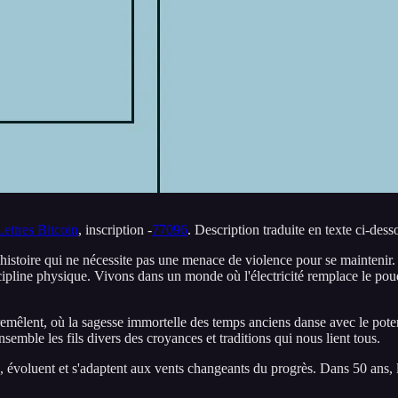
Lettres Bitcoin
, inscription -
77096
. Description traduite en texte ci-dess
l'histoire qui ne nécessite pas une menace de violence pour se maintenir.
cipline physique. Vivons dans un monde où l'électricité remplace le po
remêlent, où la sagesse immortelle des temps anciens danse avec le poten
nsemble les fils divers des croyances et traditions qui nous lient tous.
, évoluent et s'adaptent aux vents changeants du progrès. Dans 50 ans, l