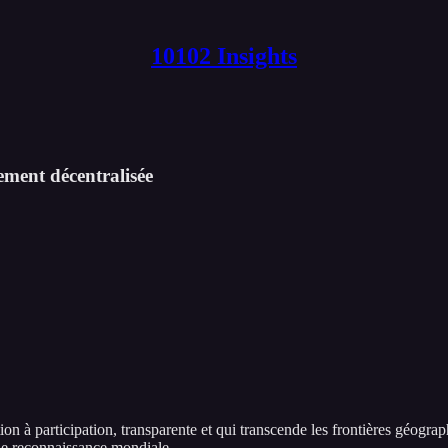
10102 Insights
ement décentralisée
ion à participation, transparente et qui transcende les frontières géogra
ne reconnaissance mondiale.