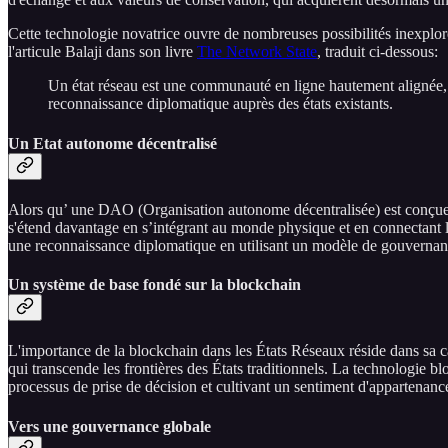
Cette technologie novatrice ouvre de nombreuses possibilités inexplorée
l'articule Balaji dans son livre
The Network State
, traduit ci-dessous:
Un état réseau est une communauté en ligne hautement alignée, av
reconnaissance diplomatique auprès des états existants.
Un Etat autonome décentralisé
Alors qu’ une DAO (Organisation autonome décentralisée) est conçue p
s'étend davantage en s’intégrant au monde physique et en connectant le
une reconnaissance diplomatique en utilisant un modèle de gouvernanc
Un système de base fondé sur la blockchain
L'importance de la blockchain dans les États Réseaux réside dans sa ca
qui transcende les frontières des États traditionnels. La technologie b
processus de prise de décision et cultivant un sentiment d'appartenance
Vers une gouvernance globale