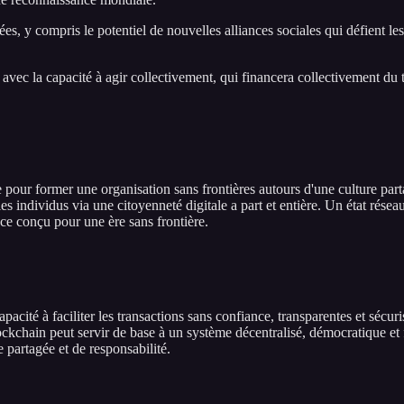
s, y compris le potentiel de nouvelles alliances sociales qui défient les
ec la capacité à agir collectivement, qui financera collectivement du te
our former une organisation sans frontières autours d'une culture parta
s individus via une citoyenneté digitale a part et entière. Un état rés
e conçu pour une ère sans frontière.
pacité à faciliter les transactions sans confiance, transparentes et séc
lockchain peut servir de base à un système décentralisé, démocratique et 
 partagée et de responsabilité.