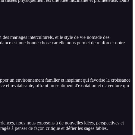
ntralisées physiquement est une idée fascinante et prometteuse. Dans
 des mariages interculturels, et le style de vie nomade des
tendance est une bonne chose car elle nous permet de renforcer notre
per un environnement familier et inspirant qui favorise la croissance
 et revitalisante, offrant un sentiment d'excitation et d'aventure qui
riences, nous nous exposons à de nouvelles idées, perspectives et
agés à penser de façon critique et défier les sages fables.