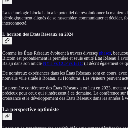
La technologie blockchain a le potentiel de révolutionner la manière 
idéologiquement alignés de se rassembler, communiquer et décider, fo
interconnecté.
L'horizon des États Réseaux en 2024
Comme les États Réseaux évoluent à travers diverses
phases
, beaucou
Bitcoin est probablement la première et seule entité État Réseau à av
Balaji dans son article
NYT vs CCP vs BTC
(il décrit également ce q
De nombreux expériences dans les États Réseaux sont en cours, avec di
nouvelle ville située à Roatan, au Honduras. Les visiteurs peuvent act
La première conférence des États Réseaux a eu lieu en 2023, mettant e
précieux pour ceux qui s'intéressent à ce domaine. La conférence sur
croissance et le développement des États Réseaux dans les années à ve
La perspective optimiste