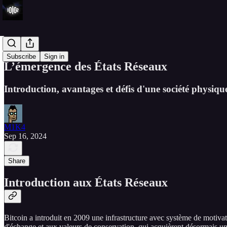
French
Subscribe
Sign in
L’émergence des États Réseaux
Introduction, avantages et défis d'une société physiqu
M1K4
Sep 16, 2024
Share
Introduction aux États Réseaux
Bitcoin a introduit en 2009 une infrastructure avec système de motivat
d'échange et aux valeurs de conservation, qui acquièrent désormais u