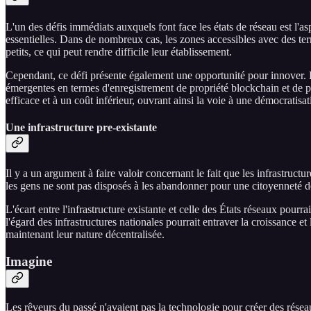
L'un des défis immédiats auxquels font face les états de réseau est l'a
essentielles. Dans de nombreux cas, les zones accessibles avec des terre
petits, ce qui peut rendre difficile leur établissement.
Cependant, ce défi présente également une opportunité pour innover. 
émergentes en termes d'enregistrement de propriété blockchain et de p
efficace et à un coût inférieur, ouvrant ainsi la voie à une démocratisa
Une infrastructure pre-existante
Il y a un argument à faire valoir concernant le fait que les infrastructu
les gens ne sont pas disposés à les abandonner pour une citoyenneté déce
L'écart entre l'infrastructure existante et celle des États réseaux pour
l'égard des infrastructures nationales pourrait entraver la croissance 
maintenant leur nature décentralisée.
Imagine
Les rêveurs du passé n'avaient pas la technologie pour créer des résea