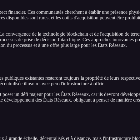
spect financier. Ces communautés cherchent à établir une présence physiq
s disponibles sont rares, et les coûts d'acquisition peuvent être prohibit
La convergence de la technologie blockchain et de l'acquisition de terr
rocessus de prise de décision futarchique. Ces approches innovantes pou
tion du processus et à une offre plus large pour les Etats Réseaux.
res publiques existantes resteront toujours la propriété de leurs respective
ntralisée illusoire avec peu d'infrastructure à offrir.
rait poser un défi majeur pour les États Réseaux, car ils devront développ
et le développement des États Réseaux, obligeant à penser de manière créa
ux à grande échelle, décentralisés et à distance, mais l'infrastructure b