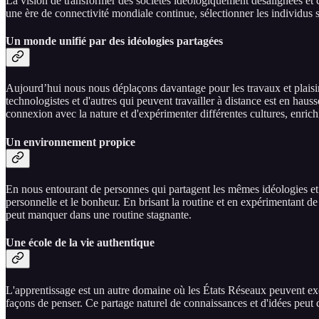
La vision de transformer des sociétés idéologiquement désalignées et
une ère de connectivité mondiale continue, sélectionner les individus s
Un monde unifié par des idéologies partagées
Aujourd’hui nous nous déplaçons davantage pour les travaux et plaisirs
technologistes et d'autres qui peuvent travailler à distance est en hau
connexion avec la nature et d'expérimenter différentes cultures, enrichi
Un environnement propice
En nous entourant de personnes qui partagent les mêmes idéologies et 
personnelle et le bonheur. En brisant la routine et en expérimentant de
peut manquer dans une routine stagnante.
Une école de la vie authentique
L'apprentissage est un autre domaine où les États Réseaux peuvent exc
façons de penser. Ce partage naturel de connaissances et d'idées peut c