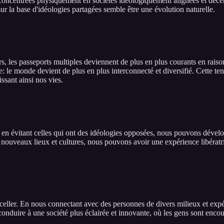
 concentrées physiquement en sociétés idéologiquement alignées et déce
ur la base d'idéologies partagées semble être une évolution naturelle.
, les passeports multiples deviennent de plus en plus courants en raison
sse: le monde devient de plus en plus interconnecté et diversifié. Cette 
ssant ainsi nos vies.
en évitant celles qui ont des idéologies opposées, nous pouvons dévelop
 nouveaux lieux et cultures, nous pouvons avoir une expérience libératrice
eller. En nous connectant avec des personnes de divers milieux et expé
onduire à une société plus éclairée et innovante, où les gens sont encour